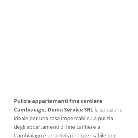
per le Pulizie Appartamenti
fine cantiere a Cambiaiago, è
essenziale per rendere gli
appartamenti pronti all’uso,
eliminando residui di
lavorazione e assicurando
ambienti puliti e accoglienti.
Pulizie appartamenti fine cantiere
Cambiaiago, Dema Service SRL
la soluzione
ideale per una casa impeccabile.La pulizia
degli appartamenti di fine cantiere a
Cambiaiago è un’attività indispensabile per