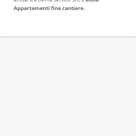
Appartamenti fine cantiere.
Contattaci
Subito
Rimaniamo a disposizione per qualsiasi
richiesta di informazione. Contattaci al
numero:
+39 0290937015