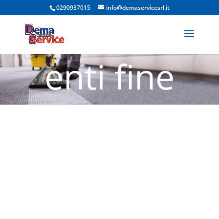
Appartam
0290937015
info@demaservicesrl.it
enti fine
cantiere
Cambiaiag