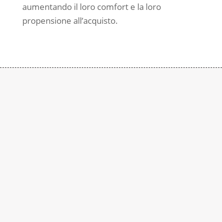
aumentando il loro comfort e la loro
propensione all’acquisto.
Contattaci
Subito
Rimaniamo a disposizione per qualsiasi
richiesta di informazione. Contattaci al
numero:
+39 0290937015