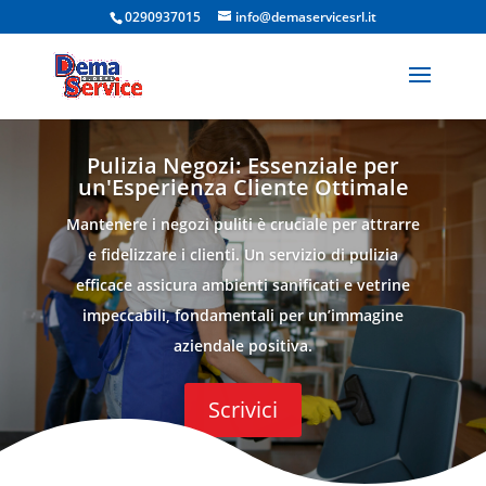
0290937015
info@demaservicesrl.it
Pulizia Negozi: Essenziale per
un'Esperienza Cliente Ottimale
Mantenere i negozi puliti è cruciale per attrarre
e fidelizzare i clienti. Un servizio di pulizia
efficace assicura ambienti sanificati e vetrine
impeccabili, fondamentali per un’immagine
aziendale positiva.
Scrivici