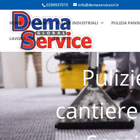
0290937015
info@demaservicesrl.it
HOME
CHI SIAMO
PULIZIE INDUSTRIALI
PULIZIA PANN
LAVORA CON NOI
CONTATTI
Puliz
cantiere