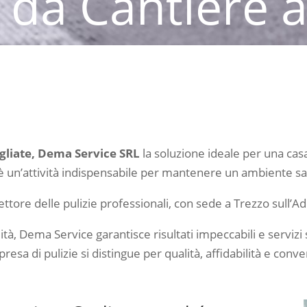
 da Cantiere 
menti fine cantiere a Cogliate, è ess
uso, eliminando residui di lavorazio
puliti e accoglienti.
ogliate, Dema Service SRL
la soluzione ideale per una cas
 è un’attività indispensabile per mantenere un ambiente sa
ettore delle pulizie professionali, con sede a Trezzo sull’Ad
ità, Dema Service garantisce risultati impeccabili e serviz
sa di pulizie si distingue per qualità, affidabilità e conv