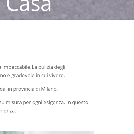
a Casa
enziale per rendere gli
ne e assicurando ambienti
a impeccabile.La pulizia degli
no e gradevole in cui vivere.
da, in provincia di Milano.
i su misura per ogni esigenza. In questo
enienza.