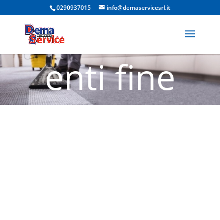
Appartam
0290937015
info@demaservicesrl.it
enti fine
cantiere
Inzago: