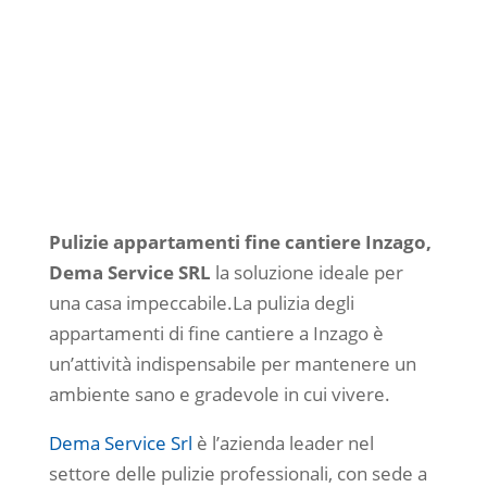
essenziale per rendere gli
appartamenti pronti all’uso,
eliminando residui di
lavorazione e assicurando
ambienti puliti e accoglienti.
Pulizie appartamenti fine cantiere Inzago,
Dema Service SRL
la soluzione ideale per
una casa impeccabile.La pulizia degli
appartamenti di fine cantiere a Inzago è
un’attività indispensabile per mantenere un
ambiente sano e gradevole in cui vivere.
Dema Service Srl
è l’azienda leader nel
settore delle pulizie professionali, con sede a