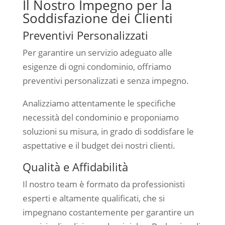
Il Nostro Impegno per la
Soddisfazione dei Clienti
Preventivi Personalizzati
Per garantire un servizio adeguato alle
esigenze di ogni condominio, offriamo
preventivi personalizzati e senza impegno.
Analizziamo attentamente le specifiche
necessità del condominio e proponiamo
soluzioni su misura, in grado di soddisfare le
aspettative e il budget dei nostri clienti.
Qualità e Affidabilità
Il nostro team è formato da professionisti
esperti e altamente qualificati, che si
impegnano costantemente per garantire un