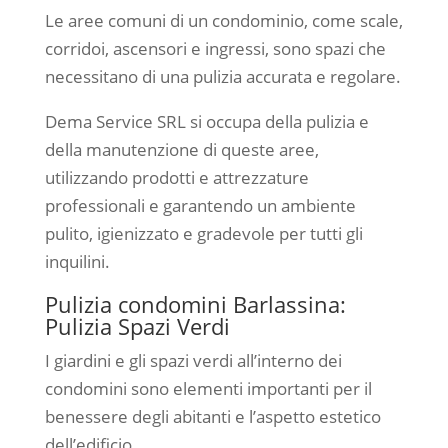
Le aree comuni di un condominio, come scale,
corridoi, ascensori e ingressi, sono spazi che
necessitano di una pulizia accurata e regolare.
Dema Service SRL si occupa della pulizia e
della manutenzione di queste aree,
utilizzando prodotti e attrezzature
professionali e garantendo un ambiente
pulito, igienizzato e gradevole per tutti gli
inquilini.
Pulizia condomini Barlassina:
Pulizia Spazi Verdi
I giardini e gli spazi verdi all’interno dei
condomini sono elementi importanti per il
benessere degli abitanti e l’aspetto estetico
dell’edificio.