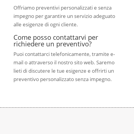
Offriamo preventivi personalizzati e senza
impegno per garantire un servizio adeguato
alle esigenze di ogni cliente.
Come posso contattarvi per
richiedere un preventivo?
Puoi contattarci telefonicamente, tramite e-
mail o attraverso il nostro sito web. Saremo
lieti di discutere le tue esigenze e offrirti un
preventivo personalizzato senza impegno.