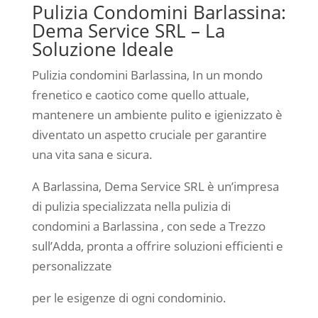
Pulizia Condomini Barlassina:
Dema Service SRL – La
Soluzione Ideale
Pulizia condomini Barlassina, In un mondo
frenetico e caotico come quello attuale,
mantenere un ambiente pulito e igienizzato è
diventato un aspetto cruciale per garantire
una vita sana e sicura.
A Barlassina, Dema Service SRL è un’impresa
di pulizia specializzata nella pulizia di
condomini a Barlassina , con sede a Trezzo
sull’Adda, pronta a offrire soluzioni efficienti e
personalizzate
per le esigenze di ogni condominio.