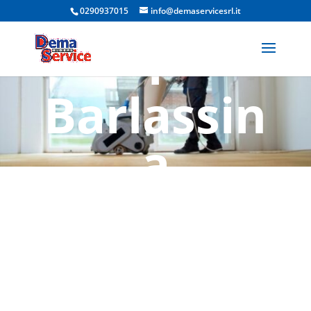
Condomin
0290937015
info@demaservicesrl.it
i
Barlassin
a
Come Dema Service Srl
Garantisce Massima
Efficienza e puntualita di
esecuzione