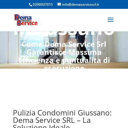
Condomin
0290937015
info@demaservicesrl.it
i Giussano
Come Dema Service Srl
Garantisce Massima
Efficienza e puntualita di
esecuzione
Pulizia Condomini Giussano:
Dema Service SRL – La
Soluzione Ideale