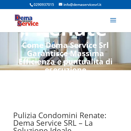
Condomin
0290937015
info@demaservicesrl.it
i Renate
Come Dema Service Srl
Garantisce Massima
Efficienza e puntualita di
esecuzione
Pulizia Condomini Renate:
Dema Service SRL – La
Soluzione Ideale