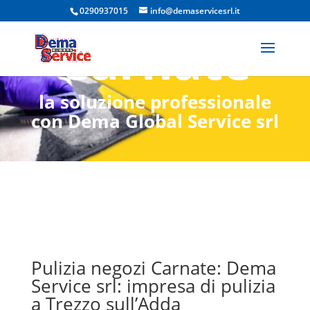
negozi
0290937015
info@demaservicesrl.it
Carnate
la soluzione professionale
con Dema Global Service srl
Pulizia negozi Carnate: Dema
Service srl: impresa di pulizia
a Trezzo sull’Adda