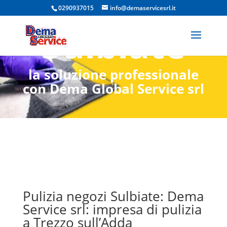
negozi
0290937015
info@demaservicesrl.it
Sulbiate
la soluzione professionale
con Dema Global Service srl
Pulizia negozi Sulbiate: Dema
Service srl: impresa di pulizia
a Trezzo sull’Adda