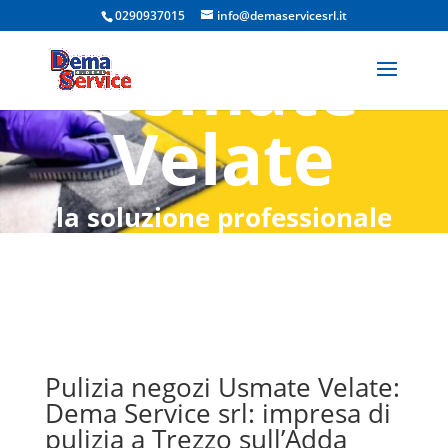
negozi
0290937015
info@demaservicesrl.it
Usmate
Velate
la soluzione professionale
con Dema Global Service srl
Pulizia negozi Usmate Velate:
Dema Service srl: impresa di
pulizia a Trezzo sull’Adda