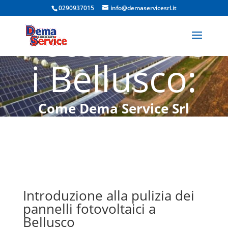
Pannelli
0290937015
info@demaservicesrl.it
Fotovoltaic
i Bellusco:
Come Dema Service Srl
Garantisce Massima
Efficienza e Risparmio
Energetico
Introduzione alla pulizia dei
pannelli fotovoltaici a
Bellusco