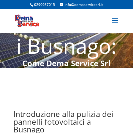
Pannelli
0290937015
info@demaservicesrl.it
Fotovoltaic
i Busnago:
Come Dema Service Srl
Garantisce Massima
Efficienza e Risparmio
Energetico
Introduzione alla pulizia dei
pannelli fotovoltaici a
Busnago