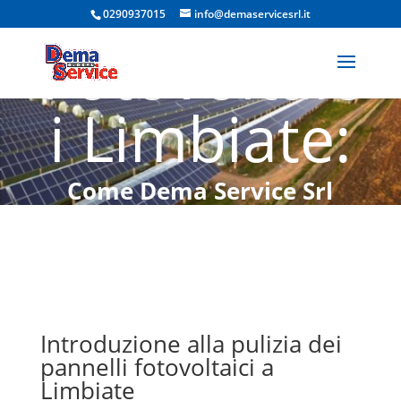
Pannelli
0290937015
info@demaservicesrl.it
Fotovoltaic
i Limbiate:
Come Dema Service Srl
Garantisce Massima
Efficienza e Risparmio
Energetico
Introduzione alla pulizia dei
pannelli fotovoltaici a
Limbiate