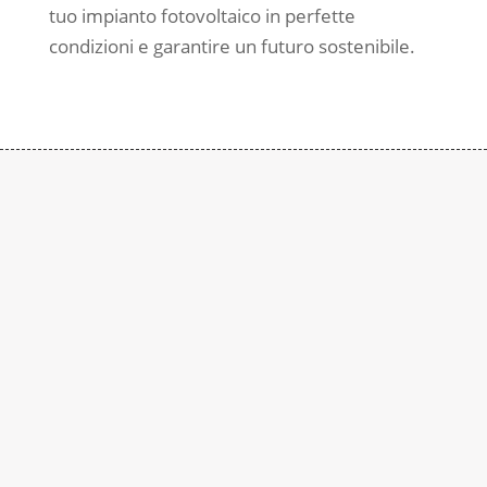
tuo impianto fotovoltaico in perfette
condizioni e garantire un futuro sostenibile.
Contattaci
Subito
Rimaniamo a disposizione per qualsiasi
richiesta di informazione. Contattaci al
numero:
+39 0290937015