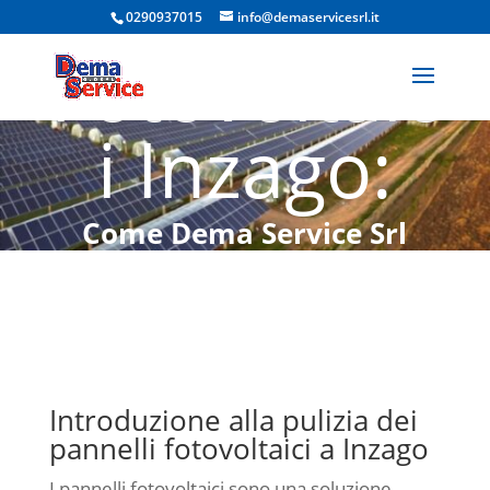
Pannelli
0290937015
info@demaservicesrl.it
Fotovoltaic
i Inzago:
Come Dema Service Srl
Garantisce Massima
Efficienza e Risparmio
Energetico
Introduzione alla pulizia dei
pannelli fotovoltaici a Inzago
I pannelli fotovoltaici sono una soluzione