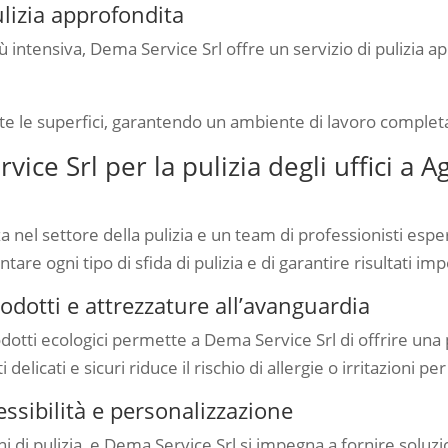
ulizia approfondita
più intensiva, Dema Service Srl offre un servizio di pulizia 
tutte le superfici, garantendo un ambiente di lavoro comple
ice Srl per la pulizia degli uffici a A
 nel settore della pulizia e un team di professionisti espert
re ogni tipo di sfida di pulizia e di garantire risultati impe
rodotti e attrezzature all’avanguardia
tti ecologici permette a Dema Service Srl di offrire una pu
i delicati e sicuri riduce il rischio di allergie o irritazioni pe
lessibilità e personalizzazione
i di pulizia, e Dema Service Srl si impegna a fornire soluzi