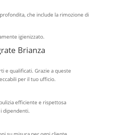
approfondita, che include la rimozione di
tamente igienizzato.
grate Brianza
i e qualificati. Grazie a queste
ccabili per il tuo ufficio.
lizia efficiente e rispettosa
r i dipendenti.
oni su misura per ogni cliente.