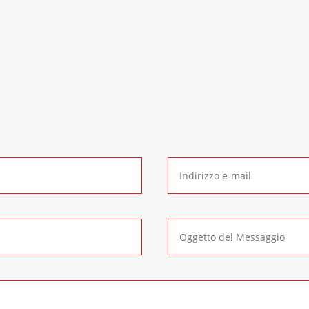
Contattaci
Subito
per qualsiasi richiesta di informazione. Contattaci 
lternativa è possibile compilare il seguente
form di cont