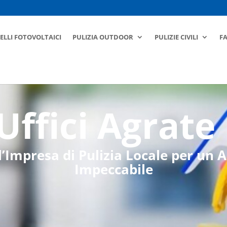
ELLI FOTOVOLTAICI
PULIZIA OUTDOOR
PULIZIE CIVILI
F
 Uffici Agrate
l’Impresa di Pulizia Locale per un
Impeccabile