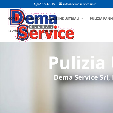
0290937015
info@demaservicesrl.it
HOME
CHI SIAMO
PULIZIE INDUSTRIALI
PULIZIA PANN
LAVORA CON NOI
CONTATTI
Pulizia
Dema Service Srl, 