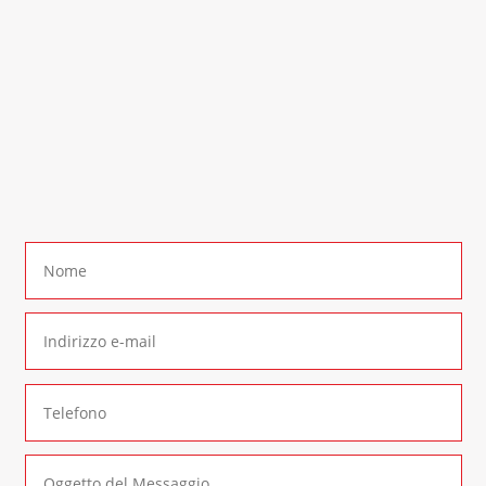
Rimaniamo a disposizione per qualsiasi
richiesta di informazione. Contattaci al
numero:
+39 0290937015
In alternativa è possibile compilare il seguente
form di contatto
: