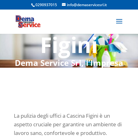
Uffici
0290937015
info@demaservicesrl.it
Cascina
Figini
Dema Service Srl, l’Impresa
di Pulizia Locale per un
Ambiente di Lavoro
Impeccabile
La pulizia degli uffici a Cascina Figini è un
aspetto cruciale per garantire un ambiente di
lavoro sano, confortevole e produttivo.