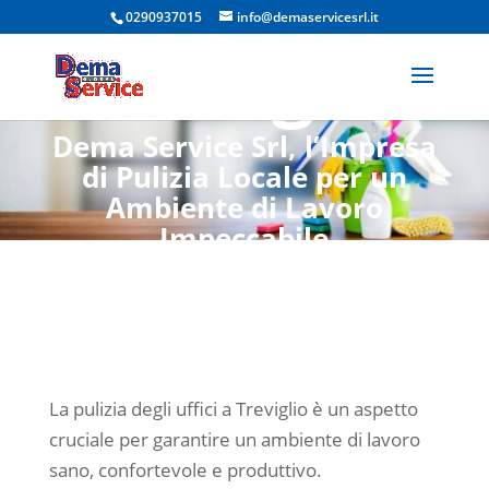
Uffici
0290937015
info@demaservicesrl.it
Treviglio
Dema Service Srl, l’Impresa
di Pulizia Locale per un
Ambiente di Lavoro
Impeccabile
La pulizia degli uffici a Treviglio è un aspetto
cruciale per garantire un ambiente di lavoro
sano, confortevole e produttivo.