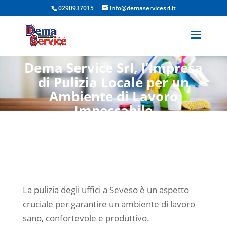
Uffici
0290937015
info@demaservicesrl.it
Seveso
Dema Service Srl, l’Impresa
di Pulizia Locale per un
Ambiente di Lavoro
Impeccabile
La pulizia degli uffici a Seveso è un aspetto
cruciale per garantire un ambiente di lavoro
sano, confortevole e produttivo.