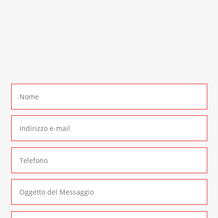
richiesta di informazione. Contattaci al
numero:
+39 0290937015
In alternativa è possibile compilare il seguente
form di contatto
: