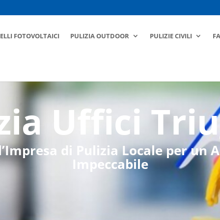
ELLI FOTOVOLTAICI
PULIZIA OUTDOOR
PULIZIE CIVILI
F
zia Uffici Tri
l’Impresa di Pulizia Locale per un
Impeccabile