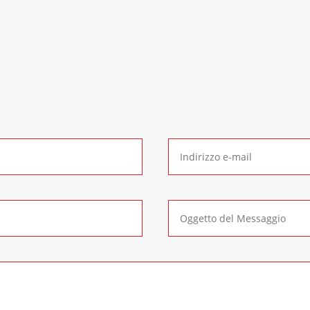
Contattaci
Subito
per qualsiasi richiesta di informazione. Contattaci 
lternativa è possibile compilare il seguente
form di cont