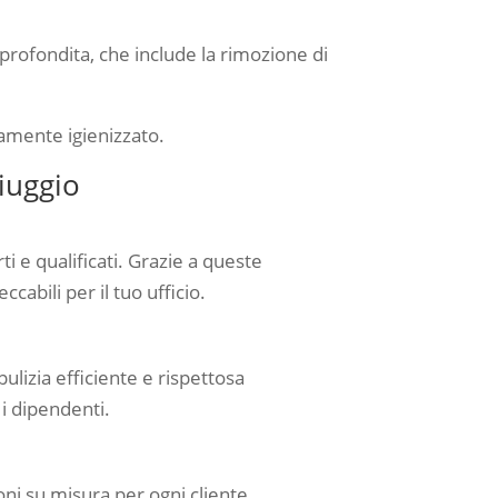
approfondita, che include la rimozione di
tamente igienizzato.
riuggio
i e qualificati. Grazie a queste
ccabili per il tuo ufficio.
lizia efficiente e rispettosa
r i dipendenti.
oni su misura per ogni cliente.