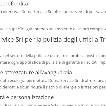
 approfondita
più intensiva, Dema Service Srl offre un servizio di pulizia 
tutte le superfici, garantendo un ambiente di lavoro comple
ce Srl per la pulizia degli uffici a T
 nel settore della pulizia e un team di professionisti espert
re ogni tipo di sfida di pulizia e di garantire risultati impe
i e attrezzature all’avanguardia
tti ecologici permette a Dema Service Srl di offrire una pu
i delicati e sicuri riduce il rischio di allergie o irritazioni pe
lità e personalizzazione
i di pulizia, e Dema Service Srl si impegna a fornire soluzi