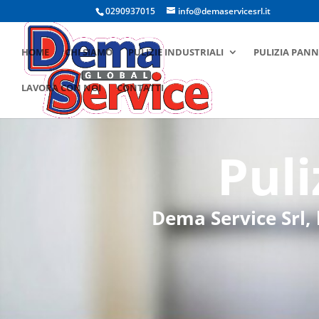
0290937015
info@demaservicesrl.it
HOME
CHI SIAMO
PULIZIE INDUSTRIALI
PULIZIA PANN
LAVORA CON NOI
CONTATTI
Puli
Dema Service Srl, 