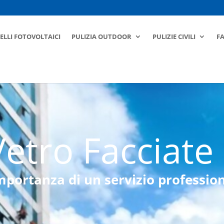
ELLI FOTOVOLTAICI
PULIZIA OUTDOOR
PULIZIE CIVILI
F
Vetro Facciate
mportanza di un servizio professio