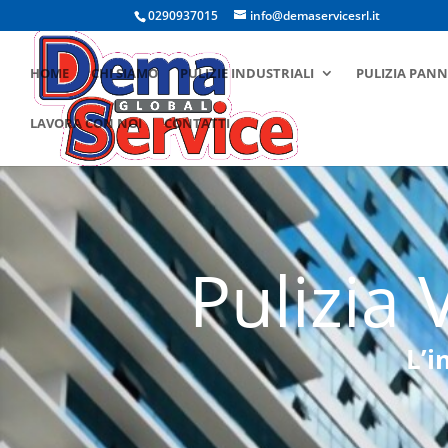
0290937015
info@demaservicesrl.it
HOME
CHI SIAMO
PULIZIE INDUSTRIALI
PULIZIA PANN
LAVORA CON NOI
CONTATTI
Pulizia 
L’i