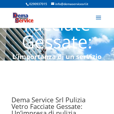
Vetro
0290937015
info@demaservicesrl.it
Facciate
Gessate:
L’importanza di un servizio
professionale
Dema Service Srl Pulizia
Vetro Facciate Gessate:
Un’impresa di pulizia