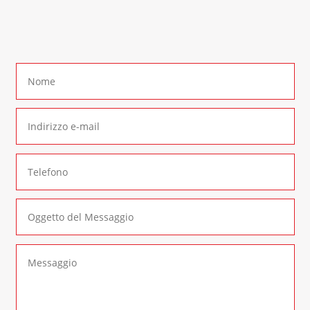
form di contatto
: