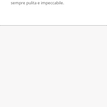
sempre pulita e impeccabile.
Contattaci
Subito
Rimaniamo a disposizione per qualsiasi
richiesta di informazione. Contattaci al
numero:
+39 0290937015
In alternativa è possibile compilare il seguente