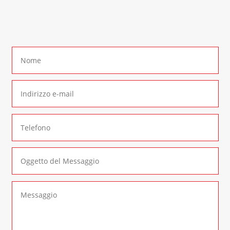
form di contatto
: