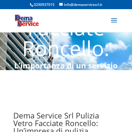
Vetro
0290937015
info@demaservicesrl.it
Facciate
Roncello:
L’importanza di un servizio
professionale
Dema Service Srl Pulizia
Vetro Facciate Roncello:
Un’impresa di pulizia