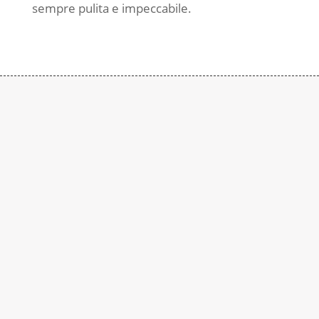
sempre pulita e impeccabile.
Contattaci
Subito
Rimaniamo a disposizione per qualsiasi
richiesta di informazione. Contattaci al
numero:
+39 0290937015
In alternativa è possibile compilare il seguente