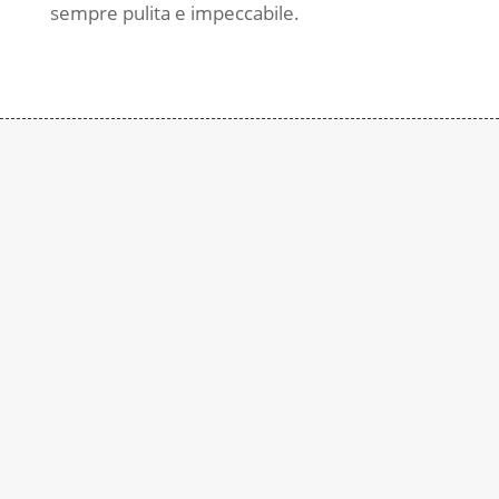
sempre pulita e impeccabile.
Contattaci
Subito
Rimaniamo a disposizione per qualsiasi
richiesta di informazione. Contattaci al
numero:
+39 0290937015
In alternativa è possibile compilare il seguente