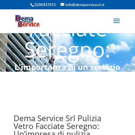
Vetro
0290937015
info@demaservicesrl.it
Facciate
Seregno:
L’importanza di un servizio
professionale
Dema Service Srl Pulizia
Vetro Facciate Seregno:
Un’impresa di pulizia