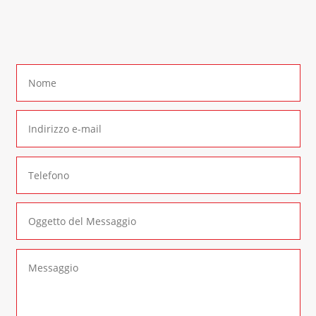
form di contatto
: