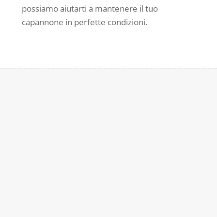
possiamo aiutarti a mantenere il tuo
capannone in perfette condizioni.
Contattaci
Subito
Rimaniamo a disposizione per qualsiasi
richiesta di informazione. Contattaci al
numero:
+39 0290937015