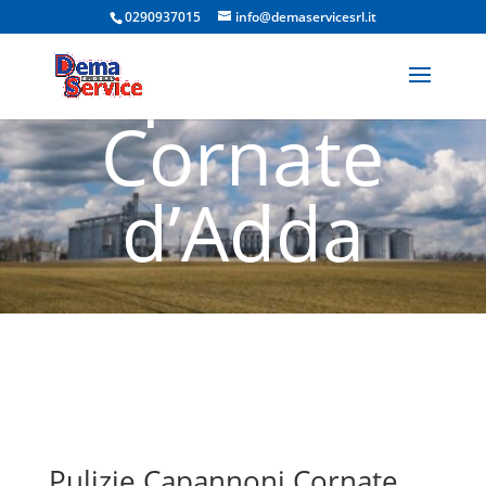
Pulizie
0290937015
info@demaservicesrl.it
Capannoni
Cornate
d’Adda
Pulizie Capannoni Cornate