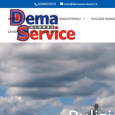
0290937015
info@demaservicesrl.it
HOME
CHI SIAMO
PULIZIE INDUSTRIALI
PULIZIA PANN
LAVORA CON NOI
CONTATTI