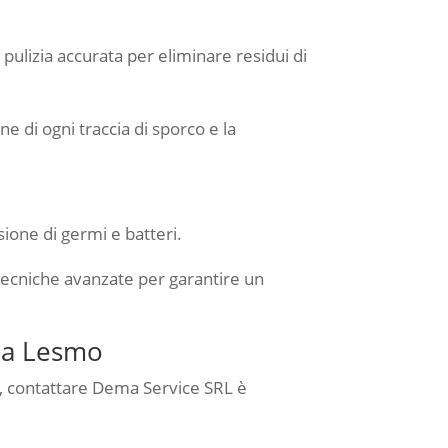
pulizia accurata per eliminare residui di
e di ogni traccia di sporco e la
sione di germi e batteri.
 tecniche avanzate per garantire un
i a Lesmo
o, contattare Dema Service SRL è