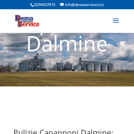
Pulizie
0290937015
info@demaservicesrl.it
Capannoni
Dalmine
Pulizie Capannoni Dalmine: