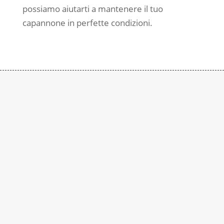
possiamo aiutarti a mantenere il tuo
capannone in perfette condizioni.
Contattaci
Subito
Rimaniamo a disposizione per qualsiasi
richiesta di informazione. Contattaci al
numero:
+39 0290937015