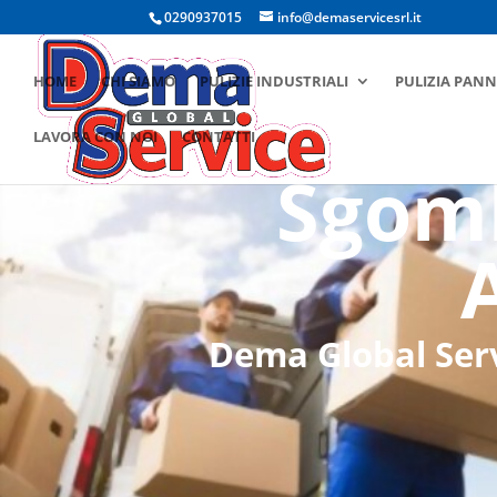
0290937015
info@demaservicesrl.it
HOME
CHI SIAMO
PULIZIE INDUSTRIALI
PULIZIA PANN
LAVORA CON NOI
CONTATTI
Sgomb
Dema Global Servi