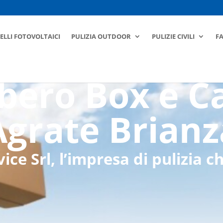
ELLI FOTOVOLTAICI
PULIZIA OUTDOOR
PULIZIE CIVILI
F
ero Box e C
Agrate Brianz
ce Srl, l’impresa di pulizia ch