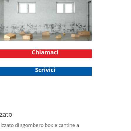
Chiamaci
Scrivici
zzato
lizzato di sgombero box e cantine a