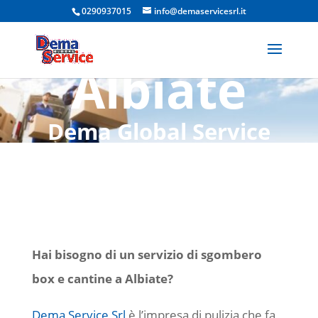
0290937015
info@demaservicesrl.it
Cantine
Albiate
Dema Global Service
Srl, l’impresa di pulizia
che fa la differenza
Hai bisogno di un servizio di sgombero
box e cantine a Albiate?
Dema Service Srl
è l’impresa di pulizia che fa