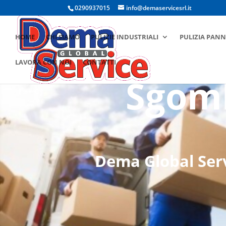
0290937015
info@demaservicesrl.it
HOME
CHI SIAMO
PULIZIE INDUSTRIALI
PULIZIA PANN
LAVORA CON NOI
CONTATTI
Sgomb
Dema Global Servi