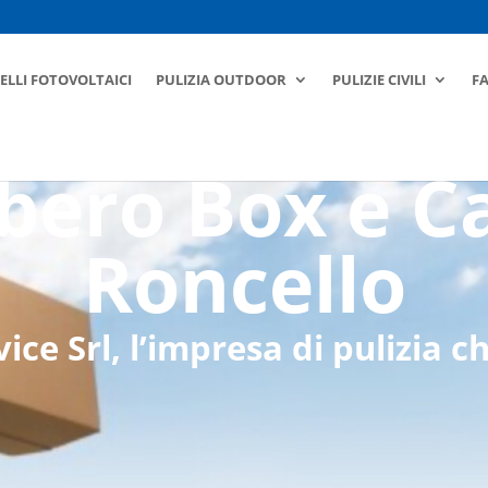
ELLI FOTOVOLTAICI
PULIZIA OUTDOOR
PULIZIE CIVILI
F
ero Box e C
Roncello
ce Srl, l’impresa di pulizia ch