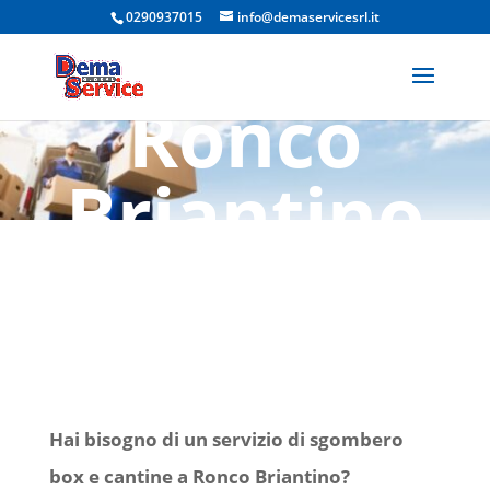
0290937015
info@demaservicesrl.it
Cantine
Ronco
Briantino
Dema Global Service
Srl, l’impresa di pulizia
che fa la differenza
Hai bisogno di un servizio di sgombero
box e cantine a Ronco Briantino?