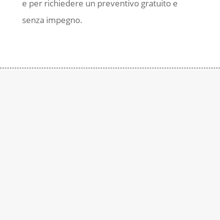
e per richiedere un preventivo gratuito e
senza impegno.
Contattaci
Subito
Rimaniamo a disposizione per qualsiasi
richiesta di informazione. Contattaci al
numero:
+39 0290937015