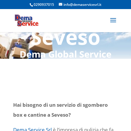
0290937015
info@demaservicesrl.it
Cantine
Seveso
Dema Global Service
Srl, l’impresa di pulizia
che fa la differenza
Hai bisogno di un servizio di sgombero
box e cantine a Seveso?
Dema Service Srl
è l’impresa di pulizia che fa