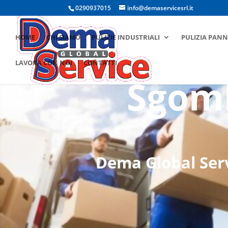
0290937015
info@demaservicesrl.it
HOME
CHI SIAMO
PULIZIE INDUSTRIALI
PULIZIA PANN
LAVORA CON NOI
CONTATTI
Sgomb
Dema Global Servi