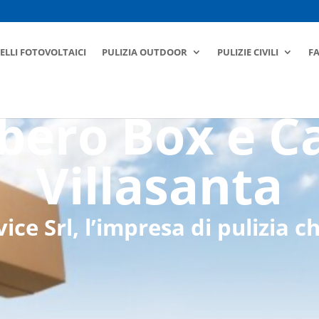
ELLI FOTOVOLTAICI
PULIZIA OUTDOOR
PULIZIE CIVILI
F
ero Box e C
Villasanta
ce Srl, l’impresa di pulizia ch